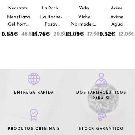
Neostrata
La Roche
Vichy
Avène
Posay
Neostrata
La Roche-
Vichy
Avène
Gel Forte
Posay
Normaderm
Água
Salicilico -
Effaclar
Cuidado
Termal -
40.88
€
15.76
€
13.09
€
9.52
€
46.50
€
20.50
€
17.50
€
12.95
€
100ml
Loção
limpeza
150ml
Tónico -
Triactiv -
200ml
125ml
ENTREGA RÁPIDA
DOS FARMACÊUTICOS
PARA SI
PRODUTOS ORIGINAIS
STOCK GARANTIDO