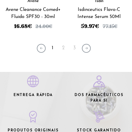
Avène
Isdin
Avene Cleanance Comed+
Isdinceutics Flavo-C
Fluido SPF30 - 30ml
Intense Serum 50Ml
16.68
€
59.97
€
24.00
€
77.15
€
1
2
3
ENTREGA RÁPIDA
DOS FARMACÊUTICOS
PARA SI
PRODUTOS ORIGINAIS
STOCK GARANTIDO