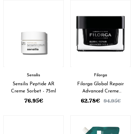
Sensilis
Filorga
Sensilis Peptide AR
Filorga Global Repair
Creme Sorbet - 75ml
Advanced Creme
Olhos/Labios - 15Ml
76.95
€
62.78
€
94.95
€