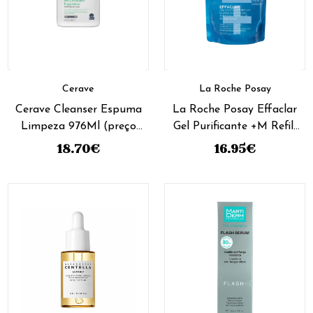
Cerave
La Roche Posay
Cerave Cleanser Espuma
La Roche Posay Effaclar
Limpeza 976Ml (preço
Gel Purificante +M Refill
Especial)
400ml (preço especial)
18.70
€
16.95
€