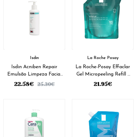
Isdin
La Roche Posay
Isdin Acniben Repair
La Roche-Posay Effaclar
Emulsão Limpeza Facial
Gel Micropeeling Refill -
180ml
400ml (Preço Especial)
22.58
€
21.95
€
25.30
€