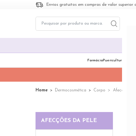
Envios gratuitos em compras de valor superior 
Toggle dropd
Togg
Farmácia
Puericultura
Dermo
Home
Dermocosmética
Corpo
Afecções da
AFECÇÕES DA PELE
84 pr