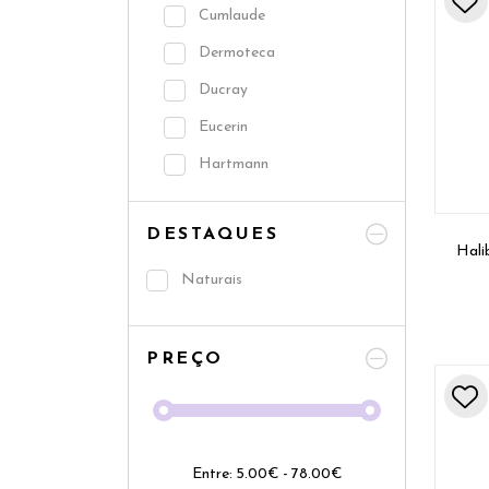
Cumlaude
Dermoteca
Ducray
Eucerin
Hartmann
Ioox
DESTAQUES
Isdin
Hali
La Roche Posay
Naturais
Leti
Martiderm
PREÇO
Noreva
Ozoaqua
Pierre Fabre
Entre:
5.00
€
-
78.00
€