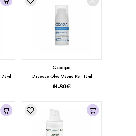
Ozoaqua
Boderm Tazarene creme 0,05% - 75ml
Ozoaqua Oleo Ozono PS - 15ml
14.80
€