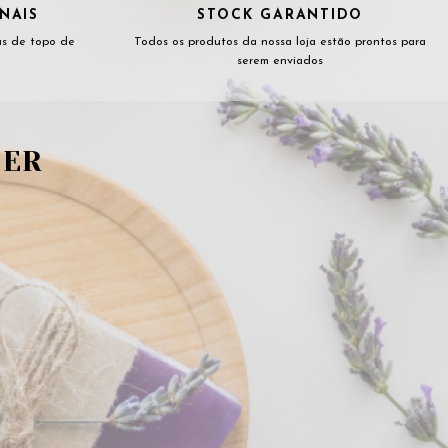
NAIS
STOCK GARANTIDO
as de topo de
Todos os produtos da nossa loja estão prontos para
serem enviados
TER