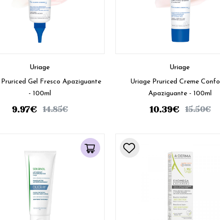
Uriage
Uriage
 Pruriced Gel Fresco Apaziguante
Uriage Pruriced Creme Confo
- 100ml
Apaziguante - 100ml
9.97
€
10.39
€
14.85
€
15.50
€