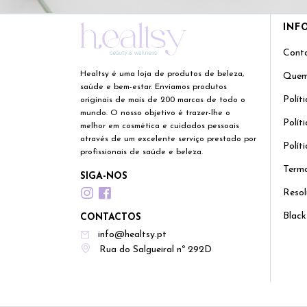
INF
Cont
Healtsy é uma loja de produtos de beleza,
Quem
saúde e bem-estar. Enviamos produtos
Polít
originais de mais de 200 marcas de todo o
mundo. O nosso objetivo é trazer-lhe o
Polít
melhor em cosmética e cuidados pessoais
através de um excelente serviço prestado por
Polít
profissionais de saúde e beleza.
Termo
SIGA-NOS
Resol
Black
CONTACTOS
info@healtsy.pt
Rua do Salgueiral nº 292D