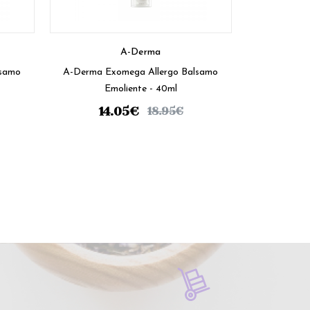
A-Derma
lsamo
A-Derma Exomega Allergo Balsamo
Emoliente - 40ml
14.05
€
18.95
€