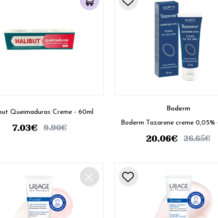
Boderm
but Queimaduras Creme - 60ml
7.03
€
9.90
€
20.06
€
26.65
€