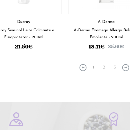
Ducray
A-Derma
ray Sensinol Leite Calmante e
A-Derma Exomega Allergo Ba
Fisioprotetor - 200ml
Emoliente - 200ml
21.50
€
18.11
€
25.60
€
1
2
3