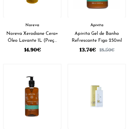
Noreva
Apivita
Noreva Xerodiane Cera+
Apivita Gel de Banho
Óleo Lavante 1L (Preço
Refrescante Figo 250ml
Especial)
14.90
€
13.74
€
18.50
€