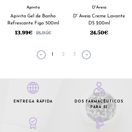
Apivita
D'Aveia
Apivita Gel de Banho
D' Aveia Creme Lavante
Refrescante Figo 500ml
DS 200ml
13.99
€
24.50
€
18.95
€
1
2
3
ENTREGA RÁPIDA
DOS FARMACÊUTICOS
PARA SI