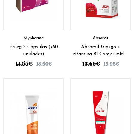
Mypharma
Absorvit
Frileg S Cápsulas (x60
Absorvit Ginkgo +
unidades)
vitamina B1 Comprimidos
(x60 unidades)
14.55
€
13.69
€
18.50
€
15.95
€