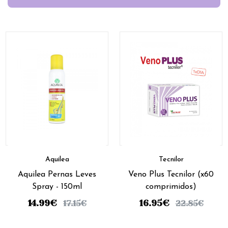
Aquilea
Tecnilor
Aquilea Pernas Leves
Veno Plus Tecnilor (x60
Spray - 150ml
comprimidos)
14.99
€
16.95
€
17.15
€
22.85
€