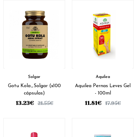
Solgar
Aquilea
Gotu Kola_Solgar (x100
Aquilea Pernas Leves Gel
cápsulas)
- 100ml
13.23
€
11.81
€
21.55
€
17.95
€