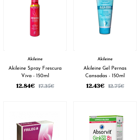
Akileine
Akileine
Akileine Spray Frescura
Akileine Gel Pernas
Viva - 150ml
Cansadas - 150ml
12.84
€
12.43
€
17.35
€
12.75
€