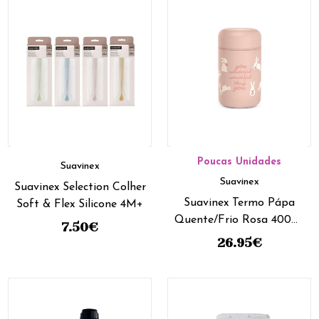
Poucas Unidades
Suavinex
Suavinex
Suavinex Selection Colher
Suavinex Termo Pápa
Soft & Flex Silicone 4M+
Quente/Frio Rosa 400ml
7.50
€
0+
26.95
€