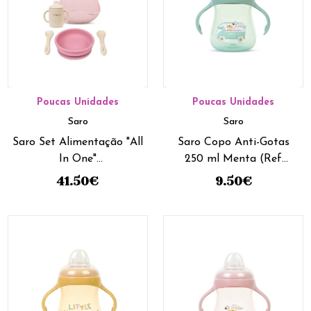
Poucas Unidades
Poucas Unidades
Saro
Saro
Saro Set Alimentação "All
Saro Copo Anti-Gotas
In One"
250 ml Menta (Ref
Blossom+Sand+Pink
51404)
41.50
€
9.50
€
(Ref.17513)