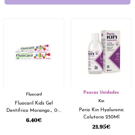
Poucas Unidades
Fluocaril
Kin
Fluocaril Kids Gel
Perio Kin Hyaluronic
Dentifrico Morango_ 0-6
Colutorio 250Ml
Anos - 75ml
6.40
€
21.95
€