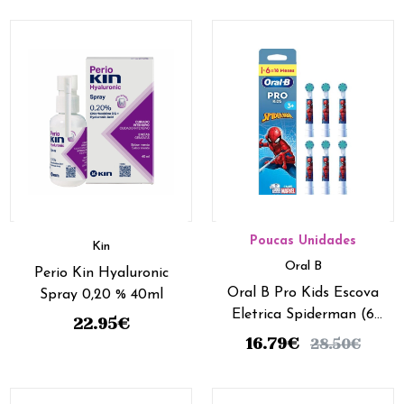
Poucas Unidades
Kin
Oral B
Perio Kin Hyaluronic
Oral B Pro Kids Escova
Spray 0,20 % 40ml
Eletrica Spiderman (6
22.95
€
recargas)
16.79
€
28.50
€