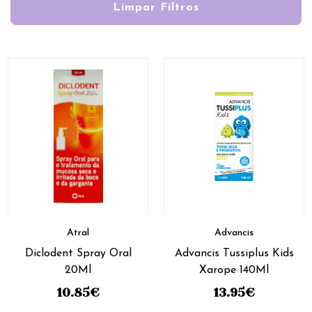
Limpar Filtros
Atral
Advancis
Diclodent Spray Oral
Advancis Tussiplus Kids
20Ml
Xarope 140Ml
10.85
€
13.95
€