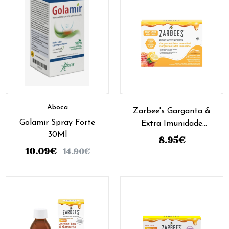
Aboca
Zarbee's Garganta &
Golamir Spray Forte
Extra Imunidade
30Ml
Mel/Limão (x24
8.95
€
pastilhas)
10.09
€
14.90
€