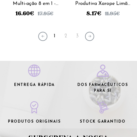
Multi-ação 8 em 1 -
Produtiva Xarope Limão
120mL
- 125Ml
16.60
€
8.17
€
17.95
€
11.95
€
1
2
3
ENTREGA RÁPIDA
DOS FARMACÊUTICOS
PARA SI
PRODUTOS ORIGINAIS
STOCK GARANTIDO