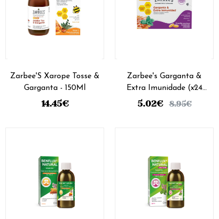
Zarbee'S Xarope Tosse &
Zarbee's Garganta &
Garganta - 150Ml
Extra Imunidade (x24
pastilhas)
14.45
€
5.02
€
8.95
€