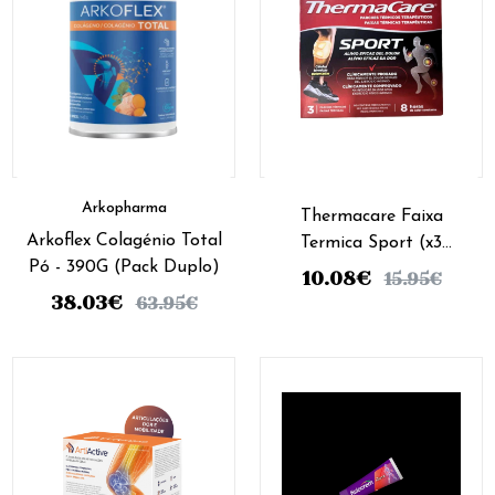
Arkopharma
Thermacare Faixa
Arkoflex Colagénio Total
Termica Sport (x3
Pó - 390G (Pack Duplo)
unidades)
10.08
€
15.95
€
38.03
€
63.95
€