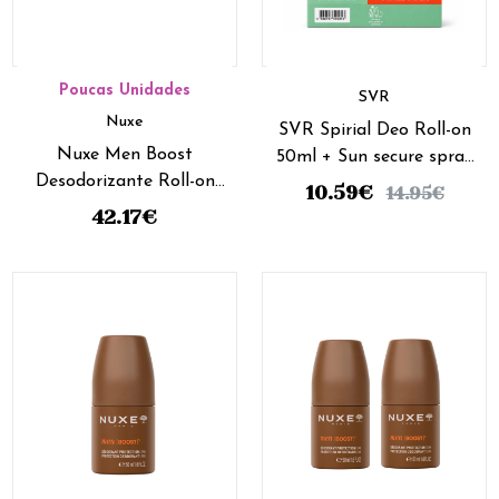
Poucas Unidades
SVR
Nuxe
SVR Spirial Deo Roll-on
Nuxe Men Boost
50ml + Sun secure spray
Desodorizante Roll-on
pocket SPF50+ 20ml
10.59
€
14.95
€
Proteção 24H - 50Ml
(Preço Especial)
42.17
€
(Duo)