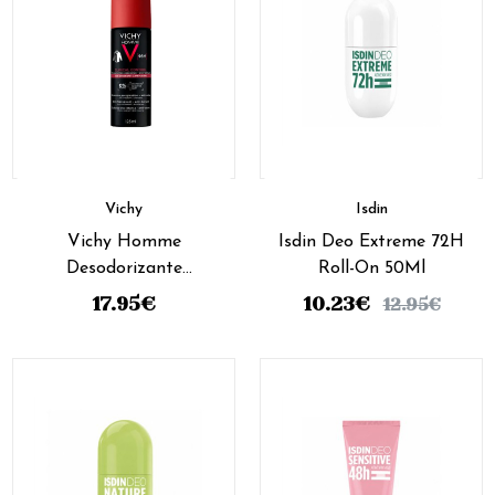
Vichy
Isdin
Vichy Homme
Isdin Deo Extreme 72H
Desodorizante
Roll-On 50Ml
Antitranspirante Clinical
17.95
€
10.23
€
12.95
€
Control Aerosol 125 ml