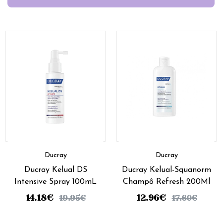
Ducray
Ducray
Ducray Kelual DS
Ducray Kelual-Squanorm
Intensive Spray 100mL
Champô Refresh 200Ml
14.18
€
12.96
€
19.95
€
17.60
€