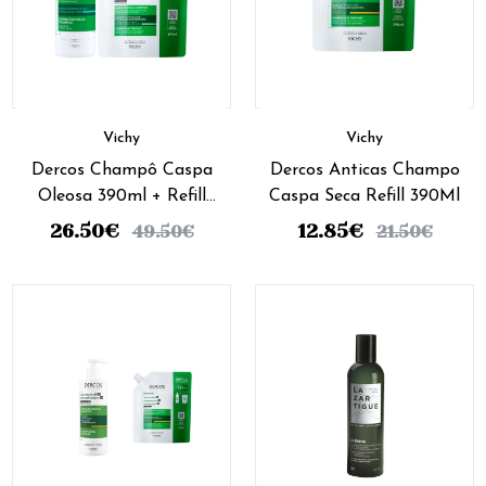
Vichy
Vichy
Dercos Champô Caspa
Dercos Anticas Champo
Oleosa 390ml + Refill
Caspa Seca Refill 390Ml
390ml
26.50
€
12.85
€
49.50
€
21.50
€