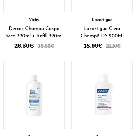
Vichy
Lazartigue
Dercos Champo Caspa
Lazartigue Clear
Seca 390ml + Refill 390ml
Champô DS 200Ml
26.50
€
18.99
€
38.85
€
21.10
€