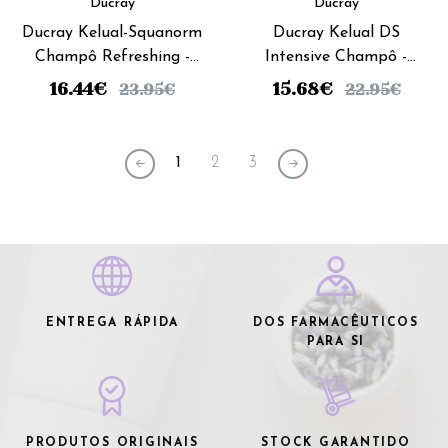
Ducray
Ducray
Ducray Kelual-Squanorm
Ducray Kelual DS
Champô Refreshing -
Intensive Champô -
400Ml
100Ml
16.44
€
15.68
€
23.95
€
22.95
€
1
2
3
ENTREGA RÁPIDA
DOS FARMACÊUTICOS
PARA SI
PRODUTOS ORIGINAIS
STOCK GARANTIDO