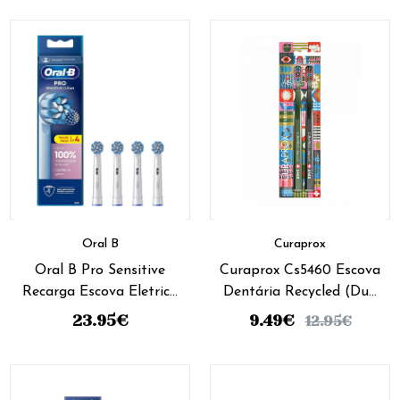
Oral B
Curaprox
Oral B Pro Sensitive
Curaprox Cs5460 Escova
Recarga Escova Eletrica
Dentária Recycled (Duo
(x4 recargas)
Pack)
23.95
€
9.49
€
12.95
€