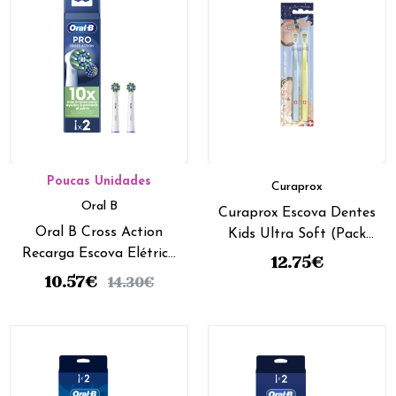
Poucas Unidades
Curaprox
Oral B
Curaprox Escova Dentes
Oral B Cross Action
Kids Ultra Soft (Pack
Recarga Escova Elétrica
Duplo)
12.75
€
(X2 Unidades)
10.57
€
14.30
€