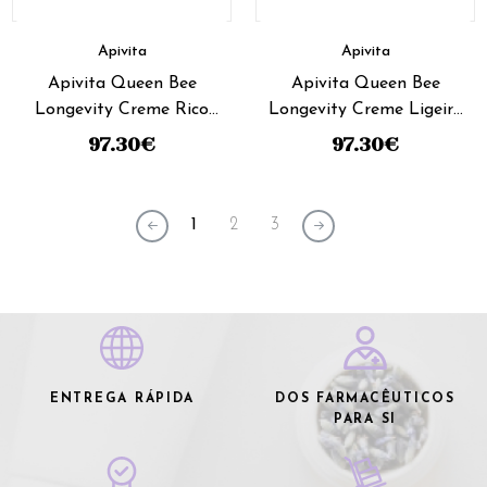
Apivita
Apivita
Apivita Queen Bee
Apivita Queen Bee
Longevity Creme Rico
Longevity Creme Ligeiro
50ml
50ml
97.30
€
97.30
€
1
2
3
ENTREGA RÁPIDA
DOS FARMACÊUTICOS
PARA SI