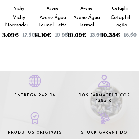
Vichy
Avène
Avène
Cetaphil
Vichy
Avène Água
Avène Água
Cetaphil
Normaderm
Termal Leite
Termal
Loção
Cuidado
Desmaquilhante
Desmaquilhante
Limpeza -
13.09
€
14.10
€
10.09
€
10.38
€
17.50
€
19.95
€
13.95
€
16.50
limpeza
- 200 ml
Contorno Olhos
237ml
Triactiv -
- 125 ml
125ml
ENTREGA RÁPIDA
DOS FARMACÊUTICOS
PARA SI
PRODUTOS ORIGINAIS
STOCK GARANTIDO