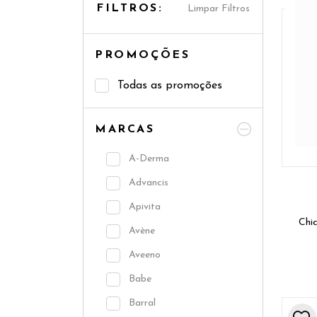
FILTROS:
Limpar Filtros
PROMOÇÕES
Todas as promoções
MARCAS
A-Derma
Advancis
Apivita
Chi
Avène
Aveeno
Babe
Barral