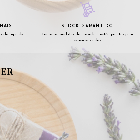
NAIS
STOCK GARANTIDO
as de topo de
Todos os produtos da nossa loja estão prontos para
serem enviados
TER