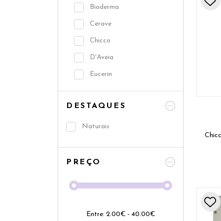
Bioderma
Cerave
Chicco
D'Aveia
Eucerin
Foamie
DESTAQUES
Isdin
Johnson's
Naturais
Chic
Klorane
La Roche Posay
PREÇO
Le Petit Marseillais
Leti
Libero
Entre:
2.00
€
-
40.00
€