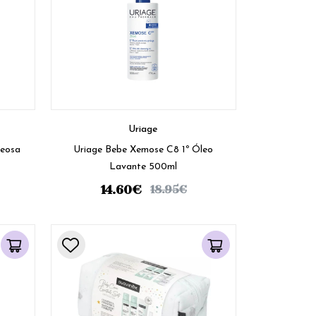
Uriage
leosa
Uriage Bebe Xemose C8 1º Óleo
Lavante 500ml
14.60
€
18.95
€