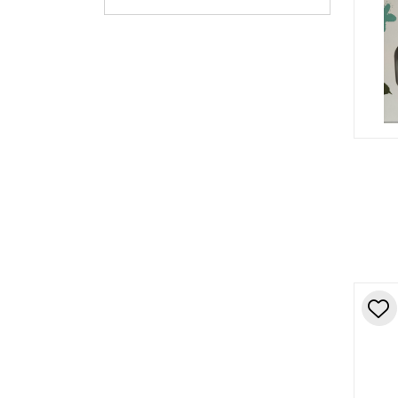
Lutsine
Mustela
Noreva
Nuxe
Oleoban
Picu Baby
Saro
Suavinex
SVR
Uriage