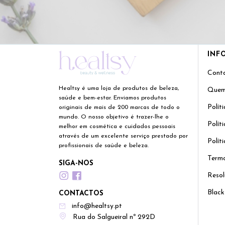
INF
Cont
Healtsy é uma loja de produtos de beleza,
Quem
saúde e bem-estar. Enviamos produtos
Polít
originais de mais de 200 marcas de todo o
mundo. O nosso objetivo é trazer-lhe o
Polít
melhor em cosmética e cuidados pessoais
através de um excelente serviço prestado por
Polít
profissionais de saúde e beleza.
Termo
SIGA-NOS
Resol
Black
CONTACTOS
info@healtsy.pt
Rua do Salgueiral nº 292D