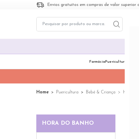
Envios gratuitos em compras de valor superior 
Toggle dropd
Togg
Farmácia
Puericultura
Dermo
Home
Puericultura
Bebé & Criança
Hora do
HORA DO BANHO
178 pr