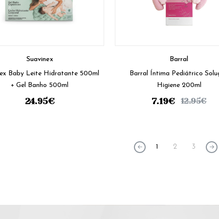
Suavinex
Barral
nex Baby Leite Hidratante 500ml
Barral Íntima Pediátrico Sol
+ Gel Banho 500ml
Higiene 200ml
24.95
€
7.19
€
12.95
€
1
2
3