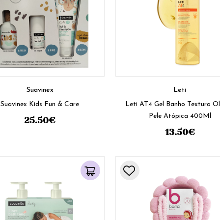
Suavinex
Leti
Suavinex Kids Fun & Care
Leti AT4 Gel Banho Textura O
Pele Atópica 400Ml
25.50
€
13.50
€