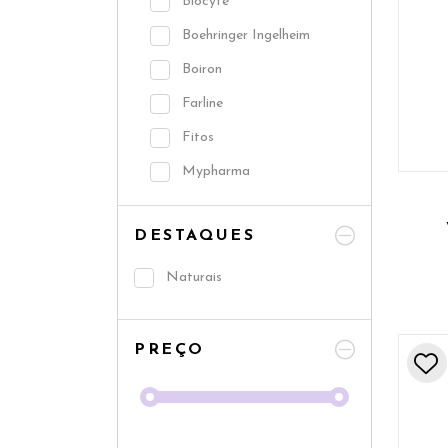
Biocyte
Boehringer Ingelheim
Boiron
Farline
Fitos
Mypharma
Natiris
DESTAQUES
Now
Nutréov
Naturais
Physalis
Pure encapsulations
PREÇO
Solgar
Tecnilor
Valdispert