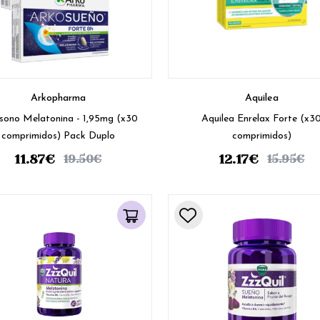
Arkopharma
Aquilea
sono Melatonina - 1,95mg (x30
Aquilea Enrelax Forte (x3
comprimidos) Pack Duplo
comprimidos)
11.87
€
12.17
€
19.50
€
15.95
€