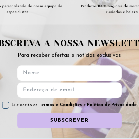
 personalizado da nossa equipa de
Produtos 100% originais de marc
especialistas
cuidados e beleza
BSCREVA A NOSSA NEWSLET
Para receber ofertas e notícias exclusivas
Li e aceito os
Termos e Condições
e
Política de Privacidade
SUBSCREVER