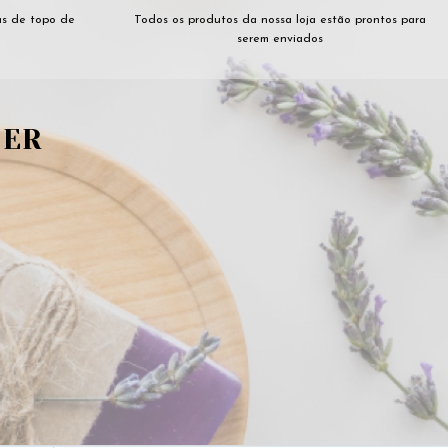
as de topo de
Todos os produtos da nossa loja estão prontos para
serem enviados
TER