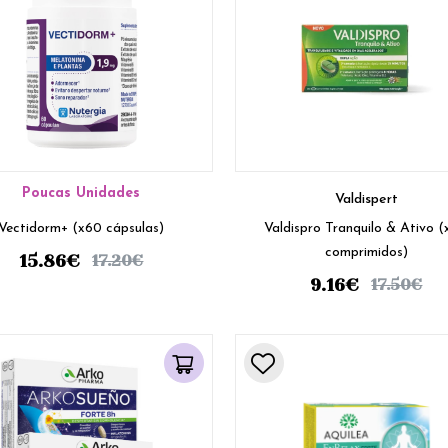
Poucas Unidades
Valdispert
Vectidorm+ (x60 cápsulas)
Valdispro Tranquilo & Ativo 
comprimidos)
15.86
€
17.20
€
9.16
€
17.50
€