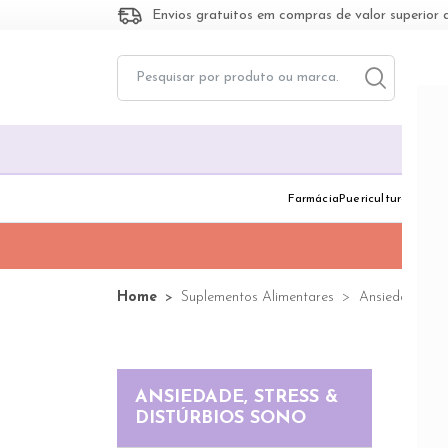
Envios gratuitos em compras de valor superior 
Toggle dropd
Togg
Farmácia
Puericultura
Dermo
Home
Suplementos Alimentares
Ansiedade, Str
ANSIEDADE, STRESS &
112 pr
DISTÚRBIOS SONO