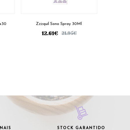
(x30
Zzzquil Sono Spray 30Ml
12.61
€
21.95
€
NAIS
STOCK GARANTIDO