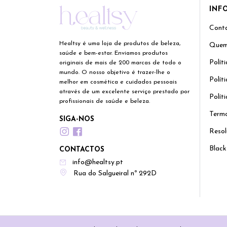
INF
Cont
Healtsy é uma loja de produtos de beleza,
Quem
saúde e bem-estar. Enviamos produtos
Polít
originais de mais de 200 marcas de todo o
mundo. O nosso objetivo é trazer-lhe o
Polít
melhor em cosmética e cuidados pessoais
através de um excelente serviço prestado por
Polít
profissionais de saúde e beleza.
Termo
SIGA-NOS
Resol
Black
CONTACTOS
info@healtsy.pt
Rua do Salgueiral nº 292D