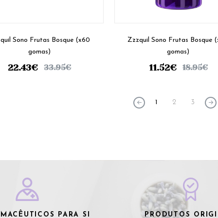
quil Sono Frutas Bosque (x60
Zzzquil Sono Frutas Bosque 
gomas)
gomas)
22.43
€
11.52
€
33.95
€
18.95
€
1
2
3
MACÊUTICOS PARA SI
PRODUTOS ORIGI