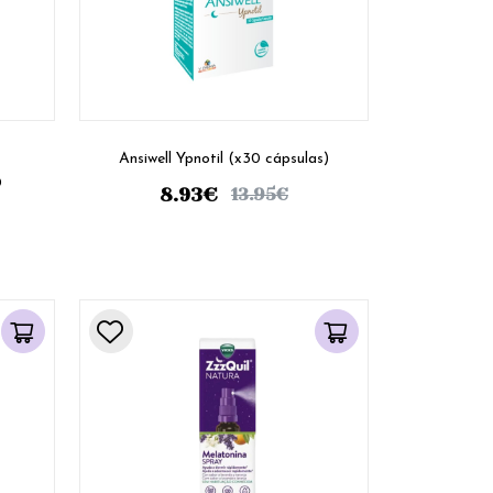
Ansiwell Ypnotil (x30 cápsulas)
0
8.93
€
13.95
€