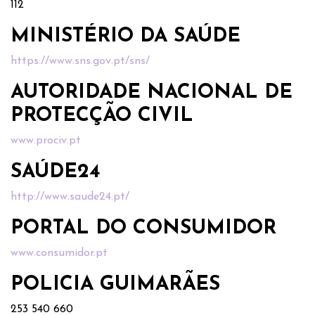
112
MINISTÉRIO DA SAÚDE
https://www.sns.gov.pt/sns/
AUTORIDADE NACIONAL DE
PROTECÇÃO CIVIL
www.prociv.pt
SAÚDE24
http://www.saude24.pt/
PORTAL DO CONSUMIDOR
www.consumidor.pt
POLICIA GUIMARÃES
253 540 660