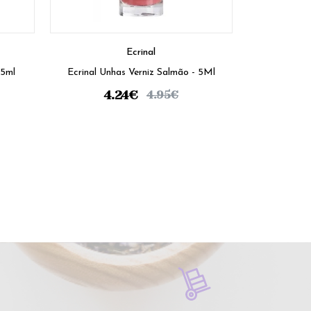
Ecrinal
 5ml
Ecrinal Unhas Verniz Salmão - 5Ml
4.24
€
4.95
€