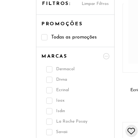
FILTROS:
Limpar Filtros
PROMOÇÕES
Todas as promoções
MARCAS
Dermacol
Divna
Ecrinal
Ecr
Ioox
Isdin
La Roche Posay
Savaii