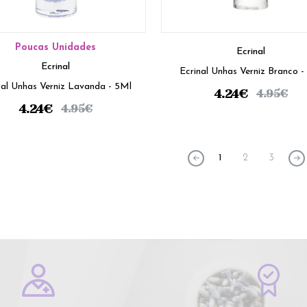
Poucas Unidades
Ecrinal
Ecrinal
Ecrinal Unhas Verniz Branco -
nal Unhas Verniz Lavanda - 5Ml
4.24
€
4.95
€
4.24
€
4.95
€
1
2
3