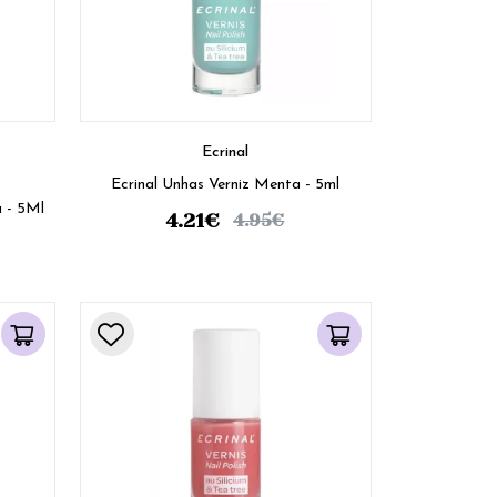
Ecrinal
Ecrinal Unhas Verniz Menta - 5ml
a - 5Ml
4.21
€
4.95
€