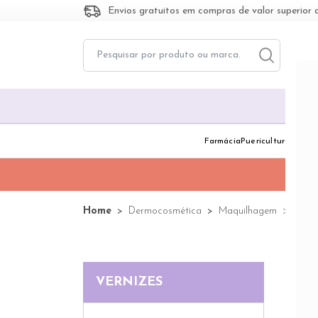
Envios gratuitos em compras de valor superior 
Toggle dropd
Togg
Farmácia
Puericultura
Dermo
Home
Dermocosmética
Maquilhagem
Verni
VERNIZES
65 pr