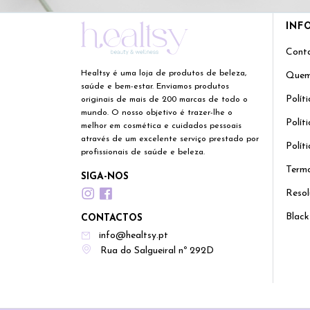
INF
Cont
Healtsy é uma loja de produtos de beleza,
Quem
saúde e bem-estar. Enviamos produtos
Polít
originais de mais de 200 marcas de todo o
mundo. O nosso objetivo é trazer-lhe o
Polít
melhor em cosmética e cuidados pessoais
através de um excelente serviço prestado por
Polít
profissionais de saúde e beleza.
Termo
SIGA-NOS
Resol
Black
CONTACTOS
info@healtsy.pt
Rua do Salgueiral nº 292D