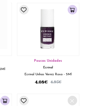
Poucas Unidades
Ecrinal
 5Ml
Ecrinal Unhas Verniz Roxo - 5Ml
4.08
€
4.95
€