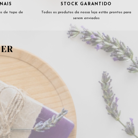
NAIS
STOCK GARANTIDO
as de topo de
Todos os produtos da nossa loja estão prontos para
serem enviados
TER