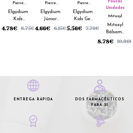
Poucas
Pierre
Pierre
Pierre
Unidades
Fabre
Fabre
Fabre
Elgydium
Elgydium
Elgydium
Mitosyl
Kids
Júnior
Kids Gel
Mitosyl
Escova
Escova
Dentário
4.78
€
4.66
€
5.56
€
6.75
€
6.15
€
7.70
€
Bálsamo
Dentes
Dentes
Frutos
Primeiros
Infantil
Júnior
Silvestres
8.78
€
10.90
€
Dentes
Racoon
- 50ml
Gel - 25ml
ENTREGA RÁPIDA
DOS FARMACÊUTICOS
PARA SI