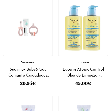
Suavinex
Eucerin
Suavinex Baby&Kids
Eucerin Atopic Control
Conjunto Cuidadados
Óleo de Limpeza -
Dentes 0meses+
400mL (Pack Duplo)
20.95
€
45.00
€