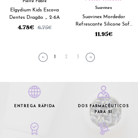
Pierre Fabre
Suavinex
Elgydium Kids Escova
Suavinex Mordedor
Dentes Dragão _ 2-6A
Refrescante Silicone Soft
4.78
€
6.75
€
- +4M - Borboleta
11.95
€
1
2
3
ENTREGA RÁPIDA
DOS FARMACÊUTICOS
PARA SI