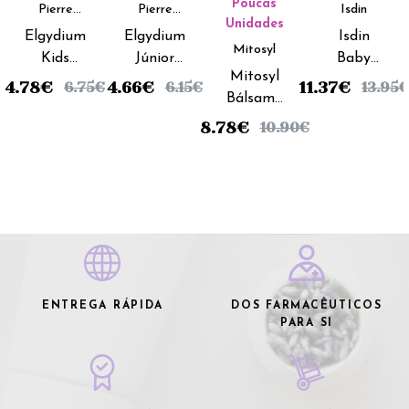
Poucas
Pierre
Pierre
Isdin
Unidades
Fabre
Fabre
Elgydium
Elgydium
Isdin
Mitosyl
Kids
Júnior
Baby
Mitosyl
Escova
Escova
Naturals
4.78
€
4.66
€
11.37
€
6.75
€
6.15
€
13.95
€
Bálsamo
Dentes
Dentes
Primeiros
Primeiros
Infantil
Júnior
Dentes
8.78
€
10.90
€
Dentes
Racoon
Gel
Gel - 25ml
Gengival -
30ml
ENTREGA RÁPIDA
DOS FARMACÊUTICOS
PARA SI