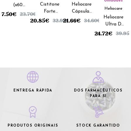
Unidades
Cistitone
Heliocare
(x60
Heliocare
Forte
Cápsulas
cápsulas)
17.50
€
23.70
€
Heliocare
(x60
(x60
20.85
€
21.66
€
32.95
€
34.60
€
Ultra D
cápsulas)
unidades)
(x30
24.72
€
39.95
cápsulas)
ENTREGA RÁPIDA
DOS FARMACÊUTICOS
PARA SI
PRODUTOS ORIGINAIS
STOCK GARANTIDO