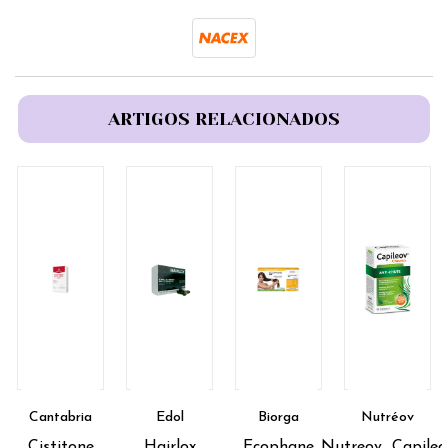
ARTIGOS RELACIONADOS
Cantabria
Edol
Biorga
Nutréov
Cistitone
Hairlox
Ecophane
Nutreov_Capileo