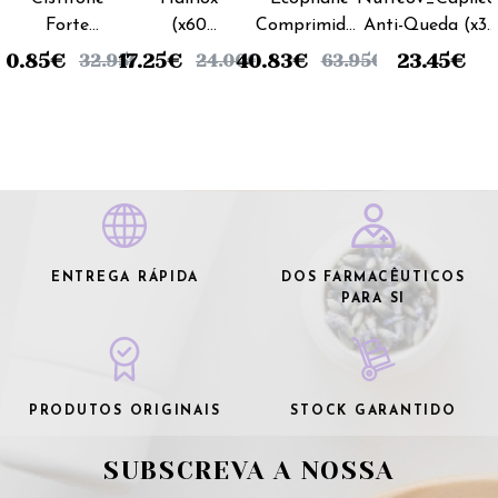
Forte
(x60
Comprimidos
Anti-Queda (x30
(x60
cápsulas)
Biorga (3x60
cápsulas)
20.85
€
17.25
€
40.83
€
23.45
€
32.95
€
24.00
€
63.95
€
cápsulas)
comprimidos)
Promoção
2+1
ENTREGA RÁPIDA
DOS FARMACÊUTICOS
PARA SI
PRODUTOS ORIGINAIS
STOCK GARANTIDO
SUBSCREVA A NOSSA