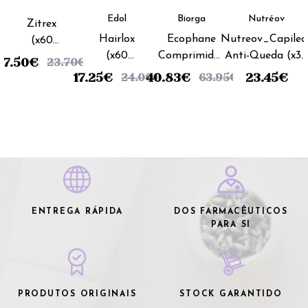
Edol
Biorga
Nutréov
Zitrex
Hairlox
Ecophane
Nutreov_Capileo
(x60
(x60
Comprimidos
Anti-Queda (x30
cápsulas)
17.50
€
23.70
€
cápsulas)
Biorga (3x60
cápsulas)
17.25
€
40.83
€
23.45
€
24.00
€
63.95
€
comprimidos)
Promoção
2+1
ENTREGA RÁPIDA
DOS FARMACÊUTICOS
PARA SI
PRODUTOS ORIGINAIS
STOCK GARANTIDO