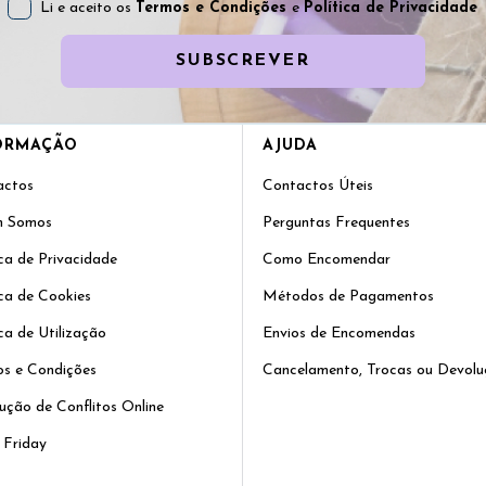
Li e aceito os
Termos e Condições
e
Política de Privacidade
SUBSCREVER
ORMAÇÃO
AJUDA
actos
Contactos Úteis
 Somos
Perguntas Frequentes
ica de Privacidade
Como Encomendar
ica de Cookies
Métodos de Pagamentos
ica de Utilização
Envios de Encomendas
s e Condições
Cancelamento, Trocas ou Devolu
ução de Conflitos Online
 Friday