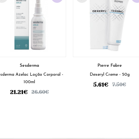
Sesderma
Pierre Fabre
sderma Azelac Loção Corporal -
Dexeryl Creme - 50g
100ml
5.61
€
7.50
€
21.21
€
26.60
€