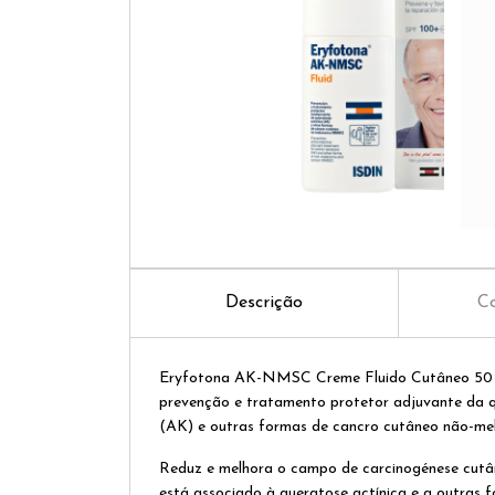
Descrição
Co
Eryfotona AK-NMSC Creme Fluido Cutâneo 50 
prevenção e tratamento protetor adjuvante da q
(AK) e outras formas de cancro cutâneo não-
Reduz e melhora o campo de carcinogénese cutân
está associado à queratose actínica e a outras 