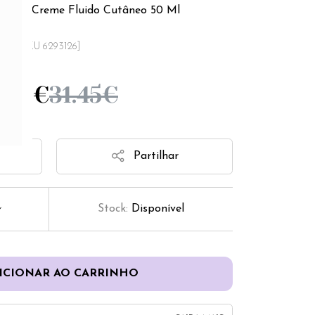
NMSC Creme Fluido Cutâneo 50 Ml
[SKU 6293126]
5.16
€
31.45
€
Partilhar
Stock:
Disponível
ICIONAR AO CARRINHO