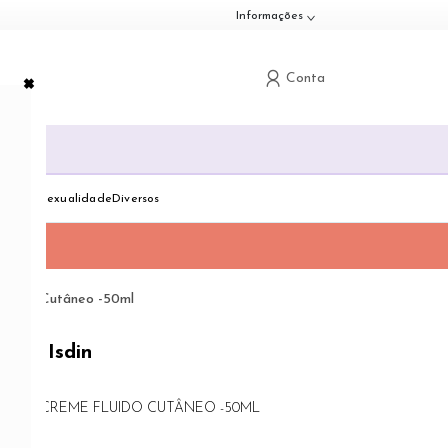
Informações
×
Conta
G
down
Toggle dropdown
Toggle dropdown
Toggle dropdown
dologia
Sexualidade
Diversos
luido Cutâneo -50ml
Isdin
NMSC CREME FLUIDO CUTÂNEO -50ML