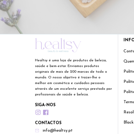
INF
Cont
Healtsy é uma loja de produtos de beleza,
Quem
saúde e bem-estar. Enviamos produtos
Polít
originais de mais de 200 marcas de todo o
mundo. O nosso objetivo é trazer-lhe o
Polít
melhor em cosmética e cuidados pessoais
através de um excelente serviço prestado por
Polít
profissionais de saúde e beleza.
Termo
SIGA-NOS
Resol
Black
CONTACTOS
info@healtsy.pt