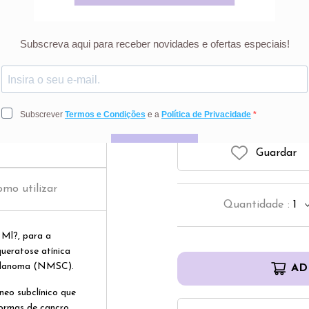
Eryfotona AK-
2
Guardar
mo utilizar
Quantidade
:
1
Ml?, para a
ueratose atínica
melanoma (NMSC).
AD
eo subclínico que
formas de cancro