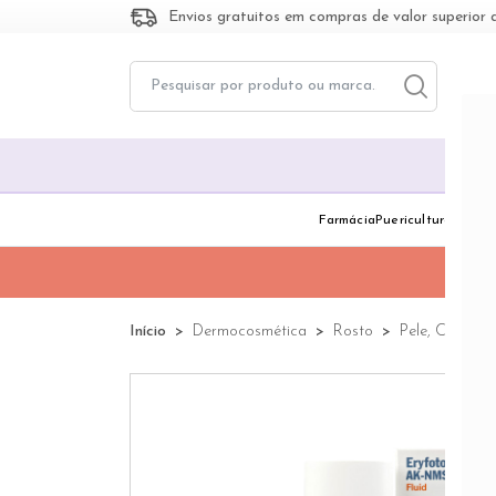
Envios gratuitos em compras de valor superior 
Toggle dropd
Togg
Farmácia
Puericultura
Dermo
Início
Dermocosmética
Rosto
Pele, Cabelo 