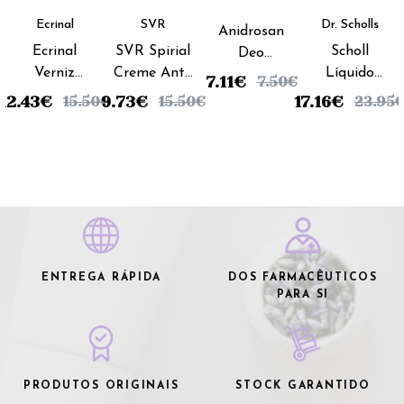
Ecrinal
SVR
Dr. Scholls
Anidrosan
Ecrinal
SVR Spirial
Scholl
Deo
Verniz
Creme Anti-
Líquido
Creme -
7.11
€
7.50
€
Amargo
transpirante
Anti
40ml
12.43
€
9.73
€
17.16
€
15.50
€
15.50
€
23.95
Unhas -
- 50ml
Fúngico
10ml
Unhas -
3,8ml
ENTREGA RÁPIDA
DOS FARMACÊUTICOS
PARA SI
PRODUTOS ORIGINAIS
STOCK GARANTIDO