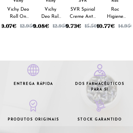
Vichy
Vichy
SVR
Roc
Vichy Deo
Vichy
SVR Spirial
Roc
Roll On
Deo Roll
Creme Anti-
Higiene
Transpiration
On
transpirante
Deo
9.07
€
9.08
€
9.73
€
10.77
€
12.95
€
12.95
€
15.50
€
14.95
Intense -
Sensitive
- 50ml
Keops
50ml
- 50ml
Roll On -
30ml
ENTREGA RÁPIDA
DOS FARMACÊUTICOS
PARA SI
PRODUTOS ORIGINAIS
STOCK GARANTIDO