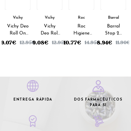
Vichy
Vichy
Roc
Barral
Vichy Deo
Vichy
Roc
Barral
Roll On
Deo Roll
Higiene
Stop 24
Transpiration
On
Deo
Creme -
9.07
€
9.08
€
10.77
€
8.94
€
12.95
€
12.95
€
14.95
€
11.90
€
Intense -
Sensitive
Keops
40g
50ml
- 50ml
Roll On -
30ml
ENTREGA RÁPIDA
DOS FARMACÊUTICOS
PARA SI