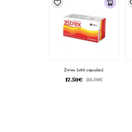
Zitrex (x60 cápsulas)
17.50
€
23.70
€