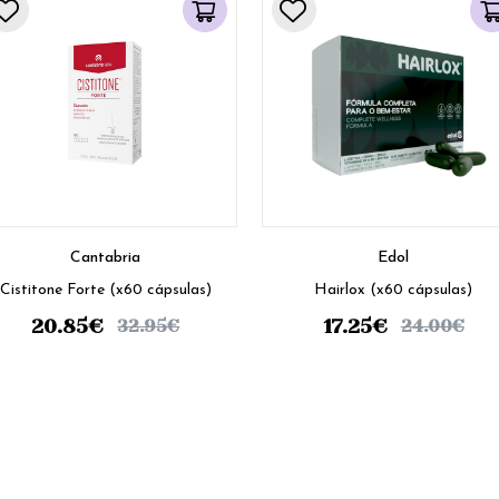
Cantabria
Edol
Cistitone Forte (x60 cápsulas)
Hairlox (x60 cápsulas)
20.85
€
17.25
€
32.95
€
24.00
€