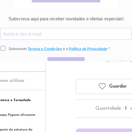
Suplemento alimenta
formulado 
34
Preço riscado r
mo utilizar
Guardar
rónica e formulado
Quantidade
:
1
 pepo, Pygeum africanum
parte da estrutura da