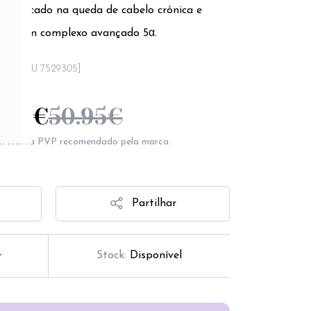
r indicado na queda de cabelo crónica e
com um complexo avançado 5α.
[SKU 7529305]
.56
€
50.95
€
epresenta PVP recomendado pela marca.
Partilhar
Stock:
Disponível