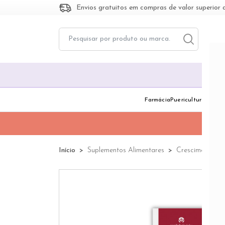
Envios gratuitos em compras de valor superior 
Toggle dropd
Togg
Farmácia
Puericultura
Dermo
Início
Suplementos Alimentares
Crescimento Ca