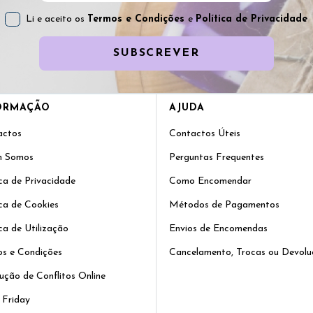
Li e aceito os
Termos e Condições
e
Política de Privacidade
SUBSCREVER
ORMAÇÃO
AJUDA
actos
Contactos Úteis
 Somos
Perguntas Frequentes
ica de Privacidade
Como Encomendar
ica de Cookies
Métodos de Pagamentos
ica de Utilização
Envios de Encomendas
s e Condições
Cancelamento, Trocas ou Devolu
ução de Conflitos Online
 Friday