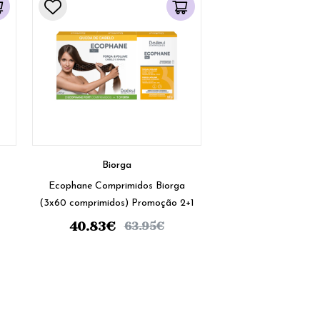
Biorga
Ecophane Comprimidos Biorga
(3x60 comprimidos) Promoção 2+1
40.83
€
63.95
€