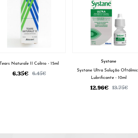
Systane
Tears Naturale II Colírio - 15ml
Systane Ultra Solução Oftálmi
6.35
€
6.45
€
Lubrificante - 10ml
12.96
€
13.75
€