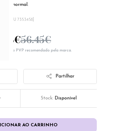
normal.
[SKU 7353458]
.58
€
56.45
€
epresenta PVP recomendado pela marca.
Partilhar
Stock:
Disponível
ICIONAR AO CARRINHO