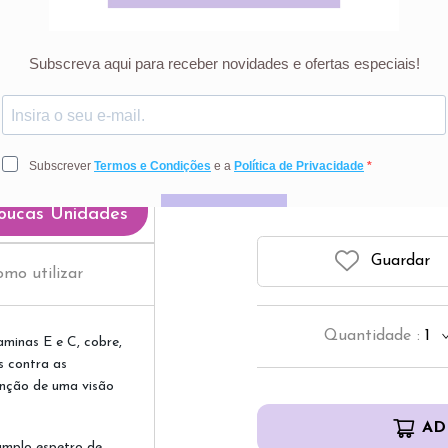
49
Preço riscado r
oucas Unidades
Guardar
mo utilizar
Quantidade
:
1
minas E e C, cobre,
s contra as
enção de uma visão
AD
amplo espetro de