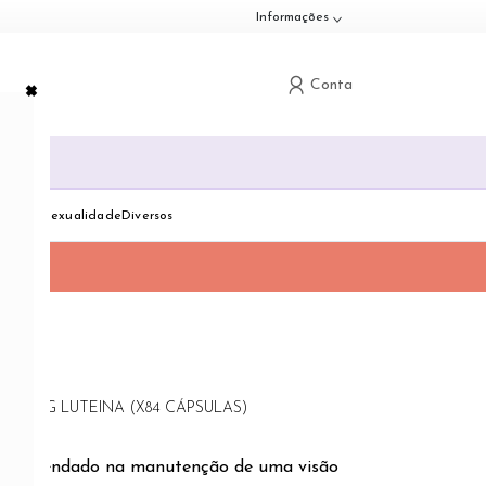
Informações
×
Conta
G
down
Toggle dropdown
Toggle dropdown
Toggle dropdown
dologia
Sexualidade
Diversos
S - 10MG LUTEINA (X84 CÁPSULAS)
 recomendado na manutenção de uma visão