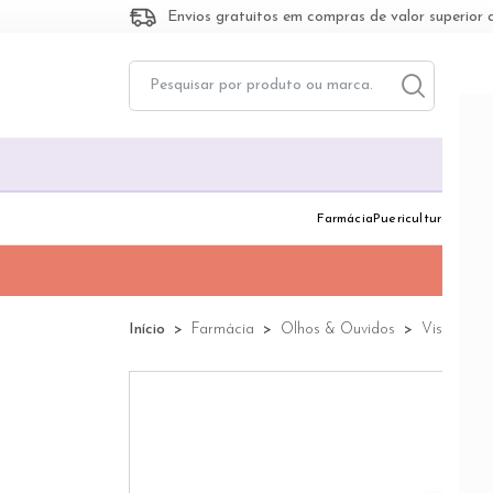
Envios gratuitos em compras de valor superior 
Toggle dropd
Togg
Farmácia
Puericultura
Dermo
Início
Farmácia
Olhos & Ouvidos
Visão