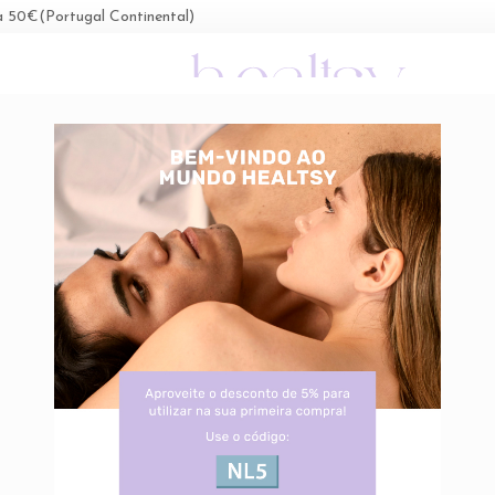
a 50€(Portugal Continental)
PROMOÇÕES
DESTAQUES
MARCAS
BLO
own
le dropdown
Toggle dropdown
Toggle dropdown
Toggle dropdown
Toggle drop
cosmética
Proteção Solar
Saúde Oral
Suplementos Alimentares
Ortopedia & Po
Subscreve a Newsletter e recebe 5% desconto
Vitalux Plus - 10mg Luteina (x84 cápsulas)
VITALUX PLU
Suplemento alimentar