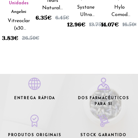
Tears
Unidades
Systane
Hylo
Naturale
Angelini
Ultra
Comod
II Colírio -
6.35
€
6.45
€
Vitreoclar
Solução
Colirio -
15ml
12.96
€
14.07
€
13.75
€
16.50
(x30
Oftálmica
10ml
comprimidos)
Lubrificante
23.83
€
26.50
€
- 10ml
ENTREGA RÁPIDA
DOS FARMACÊUTICOS
PARA SI
PRODUTOS ORIGINAIS
STOCK GARANTIDO