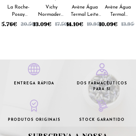
Posay
La Roche-
Vichy
Avène Água
Avène Água
Posay
Normaderm
Termal Leite
Termal
Effaclar
Cuidado
Desmaquilhante
Desmaquilhante
15.76
€
13.09
€
14.10
€
10.09
€
20.50
€
17.50
€
19.95
€
13.95
Loção
limpeza
- 200 ml
Contorno Olhos
Tónico -
Triactiv -
- 125 ml
200ml
125ml
ENTREGA RÁPIDA
DOS FARMACÊUTICOS
PARA SI
PRODUTOS ORIGINAIS
STOCK GARANTIDO