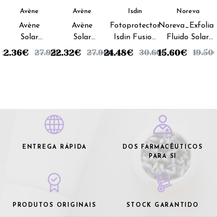
Avène
Avène
Isdin
Noreva
Avène
Avène
Fotoprotector
Noreva_Exfoliac
Solar
Solar
Isdin Fusion
Fluido Solar
Creme
Creme
Fluid 50+
SPF50+ Rosto -
22.36
€
22.32
€
24.48
€
15.60
€
27.95
€
27.90
€
30.60
€
19.50
SPF 50+ -
SPF 50+
Rosto - 50ml
40ml
50 ml
c/ Cor -
50 ml
ENTREGA RÁPIDA
DOS FARMACÊUTICOS
PARA SI
PRODUTOS ORIGINAIS
STOCK GARANTIDO