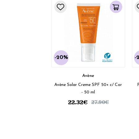
-20%
-
Avène
Avène Solar Creme SPF 50+ c/ Cor
- 50 ml
22.32
€
27.90
€