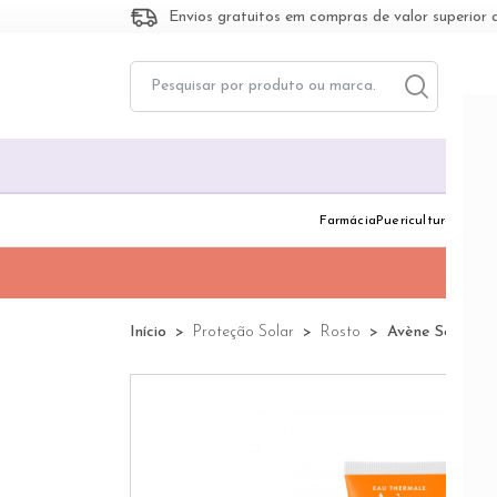
Envios gratuitos em compras de valor superior 
Toggle dropd
Togg
Farmácia
Puericultura
Dermo
Início
Proteção Solar
Rosto
Avène Solar Cr