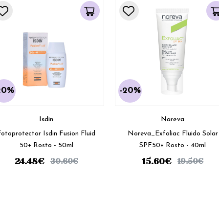
20%
-20%
Isdin
Noreva
Fotoprotector Isdin Fusion Fluid
Noreva_Exfoliac Fluido Solar
50+ Rosto - 50ml
SPF50+ Rosto - 40ml
24.48
€
15.60
€
30.60
€
19.50
€