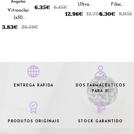
Angelini
Ultra
Filac
II Colírio -
6.35
€
6.45
€
Vitreoclar
Solução
Colirio
15ml
12.96
€
6.30
€
13.75
€
8.95
€
(x30
Oftálmica
0,25% -
comprimidos)
Lubrificante
10ml
23.83
€
26.50
€
- 10ml
ENTREGA RÁPIDA
DOS FARMACÊUTICOS
PARA SI
PRODUTOS ORIGINAIS
STOCK GARANTIDO