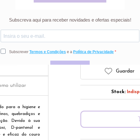
1
Preço riscado r
Guardar
mo utilizar
Stock:
Indisp
do para a higiene e
finos, quebradiços e
ação. Devido à sua
oxi, D-pantenol e
e e eficaz do couro