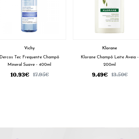
Vichy
Klorane
Dercos Tec Frequente Champô
Klorane Champô Leite Aveia -
Mineral Suave - 400ml
200ml
10.93
€
9.49
€
17.95
€
13.50
€