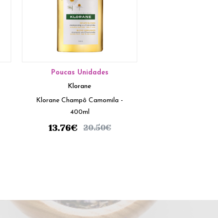
Poucas Unidades
Klorane
Klorane Champô Camomila -
400ml
13.76
€
20.50
€