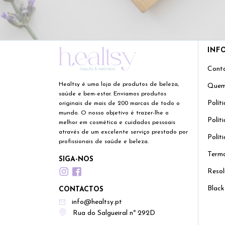
INF
Cont
Healtsy é uma loja de produtos de beleza,
Quem
saúde e bem-estar. Enviamos produtos
Polít
originais de mais de 200 marcas de todo o
mundo. O nosso objetivo é trazer-lhe o
Polít
melhor em cosmética e cuidados pessoais
através de um excelente serviço prestado por
Polít
profissionais de saúde e beleza.
Termo
SIGA-NOS
Resol
Black
CONTACTOS
info@healtsy.pt
Rua do Salgueiral nº 292D