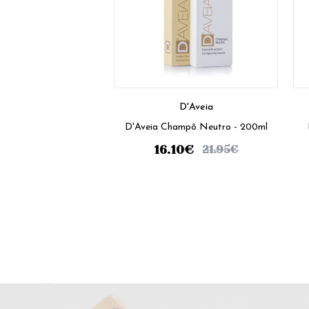
D'Aveia
D'Aveia Champô Neutro - 200ml
16.10
€
21.95
€