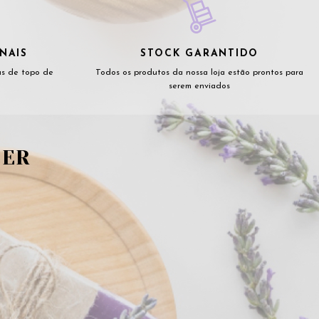
NAIS
STOCK GARANTIDO
as de topo de
Todos os produtos da nossa loja estão prontos para
serem enviados
TER