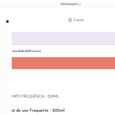
Informações
×
Conta
G
down
Toggle dropdown
Toggle dropdown
Toggle dropdown
dologia
Sexualidade
Diversos
HA CHAMPÔ FREQUÊNCIA - 200ML
Champô de uso Frequente - 200ml