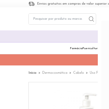
Envios gratuitos em compras de valor superior 
Toggle dropd
Togg
Farmácia
Puericultura
Dermo
Início
Dermocosmética
Cabelo
Uso Frequen