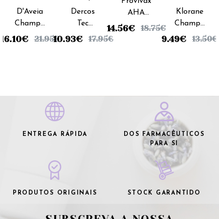
Provivax
D'Aveia
Dercos
Klorane
AHA
Champô
Tec
Champô
Champô
14.56
€
18.75
€
Neutro -
Frequente
Leite
Frequência
16.10
€
10.93
€
9.49
€
21.95
€
17.95
€
13.50
€
200ml
Champô
Aveia -
- 200ml
Mineral
200ml
Suave -
400ml
ENTREGA RÁPIDA
DOS FARMACÊUTICOS
PARA SI
PRODUTOS ORIGINAIS
STOCK GARANTIDO