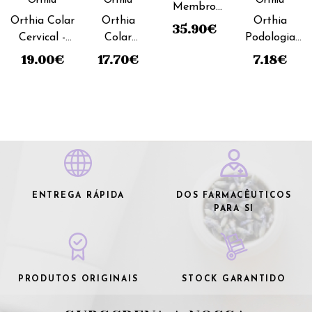
Orthia
Orthia
Orthia
Membro
Orthia Colar
Orthia
Orthia
Superior
35.90
€
Cervical -
Colar
Podologia
Imobilizador
7cm_Tamanho
Cervical -
Dedal
Punho
19.00
€
17.70
€
7.18
€
M_Semi rígido
9cm_
Gel_Tamanho
Regulável
Tamanho
S
(ref. 33)
L_ Semi
rígido
ENTREGA RÁPIDA
DOS FARMACÊUTICOS
PARA SI
PRODUTOS ORIGINAIS
STOCK GARANTIDO