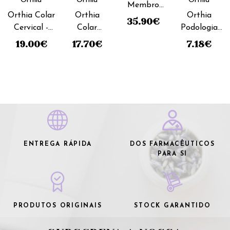
Orthia
Orthia
Orthia
Membro
Orthia Colar
Orthia
Orthia
Superior
35.90
€
Cervical -
Colar
Podologia
Imobilizador
7cm_Tamanho
Cervical -
Dedal
Punho
19.00
€
17.70
€
7.18
€
M_Semi rígido
9cm_
Gel_Tamanho
Regulável
Tamanho
S
(ref. 33)
L_ Semi
rígido
ENTREGA RÁPIDA
DOS FARMACÊUTICOS
PARA SI
PRODUTOS ORIGINAIS
STOCK GARANTIDO