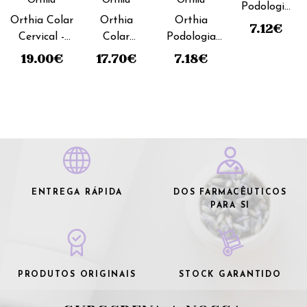
Orthia
Orthia
Orthia
Podologia
Orthia Colar
Orthia
Orthia
Protetor
7.12
€
Cervical -
Colar
Podologia
Joanete
7cm_Tamanho
Cervical -
Dedal
19.00
€
17.70
€
7.18
€
M_Semi rígido
9cm_
Gel_Tamanho
Tamanho
S
L_ Semi
rígido
ENTREGA RÁPIDA
DOS FARMACÊUTICOS
PARA SI
PRODUTOS ORIGINAIS
STOCK GARANTIDO