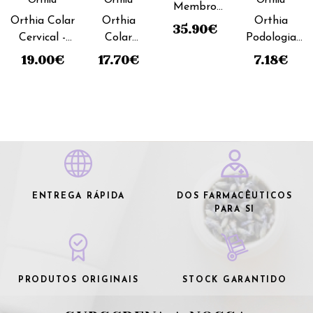
Orthia
Orthia
Orthia
Membro
Orthia Colar
Orthia
Orthia
Superior
35.90
€
Cervical -
Colar
Podologia
Imobilizador
7cm_Tamanho
Cervical -
Dedal
Punho
19.00
€
17.70
€
7.18
€
M_Semi rígido
9cm_
Gel_Tamanho
Regulável
Tamanho
S
(ref. 33)
L_ Semi
rígido
ENTREGA RÁPIDA
DOS FARMACÊUTICOS
PARA SI
PRODUTOS ORIGINAIS
STOCK GARANTIDO