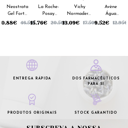
Posay
Neostrata
La Roche-
Vichy
Avène
Gel Forte
Posay
Normaderm
Água
Salicilico -
Effaclar
Cuidado
Termal -
40.88
€
15.76
€
13.09
€
9.52
€
46.50
€
20.50
€
17.50
€
12.95
€
100ml
Loção
limpeza
150ml
Tónico -
Triactiv -
200ml
125ml
ENTREGA RÁPIDA
DOS FARMACÊUTICOS
PARA SI
PRODUTOS ORIGINAIS
STOCK GARANTIDO