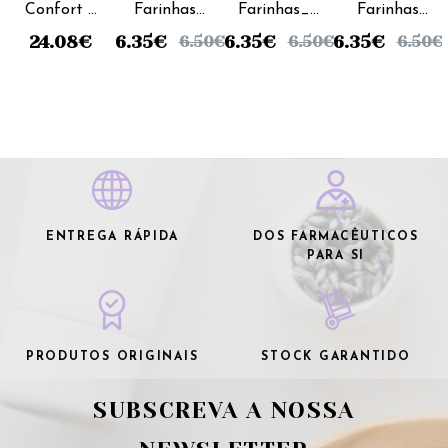
Confort 2
Farinhas_
Farinhas_8
Farinhas
Leite
8 Cereais
Cereais &
Crescimento
24.08
€
6.35
€
6.35
€
6.35
€
6.50
€
6.50
€
6.50
€
Transição
& 4
Mel
(Láctea) -
- 800g
Frutas
(Láctea) -
300g (x2
(Láctea) -
300g (x2
unidades)
300g (x2
unidades)
unidades)
ENTREGA RÁPIDA
DOS FARMACÊUTICOS
PARA SI
PRODUTOS ORIGINAIS
STOCK GARANTIDO
SUBSCREVA A NOSSA