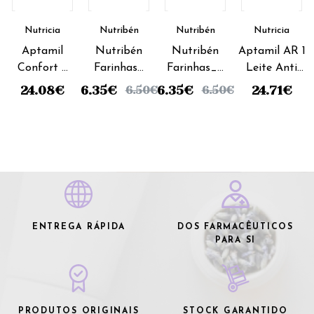
Nutricia
Nutribén
Nutribén
Nutricia
Aptamil
Nutribén
Nutribén
Aptamil AR 1
Confort 2
Farinhas_
Farinhas_8
Leite Anti
Leite
8 Cereais
Cereais &
Regurgitação
24.08
€
6.35
€
6.35
€
24.71
€
6.50
€
6.50
€
Transição
& 4
Mel
- 800g
- 800g
Frutas
(Láctea) -
(Láctea) -
300g (x2
300g (x2
unidades)
unidades)
ENTREGA RÁPIDA
DOS FARMACÊUTICOS
PARA SI
PRODUTOS ORIGINAIS
STOCK GARANTIDO