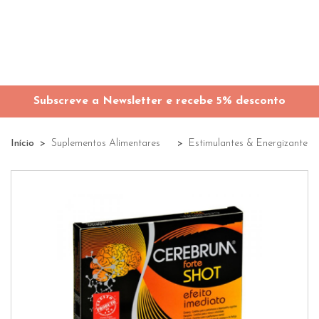
Subscreve a Newsletter e recebe 5% desconto
Início
Suplementos Alimentares
Estimulantes & Energizantes