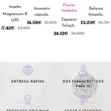
Poucas
Angelini
Animativ
Belisina
Unidades
Magnesium B
cápsulas
Ampolas
Equazen
(x30
(x30
Bebiveis -
14.58
€
13.23
€
15.95
€
19.50
Solução
comprimidos)
unidades)
5ml (x20
17.42
€
24.15
€
Oral -
unidades)
24.12
€
26.80
€
200ml
ENTREGA RÁPIDA
DOS FARMACÊUTICOS
PARA SI