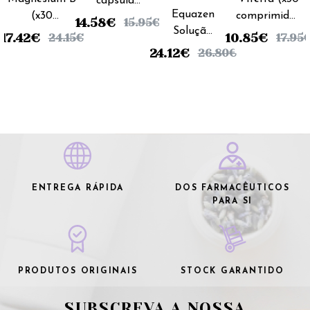
cápsulas
Equazen
(x30
comprimidos
(x30
14.58
€
15.95
€
Solução
comprimidos)
revestidos )
unidades)
17.42
€
10.85
€
24.15
€
17.95
Oral -
24.12
€
26.80
€
200ml
ENTREGA RÁPIDA
DOS FARMACÊUTICOS
PARA SI
PRODUTOS ORIGINAIS
STOCK GARANTIDO
SUBSCREVA A NOSSA