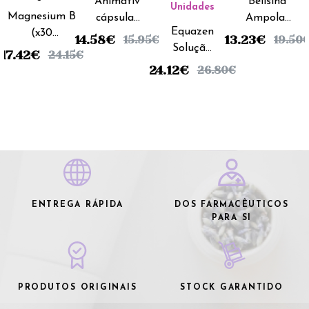
Animativ
Belisina
Unidades
Magnesium B
cápsulas
Ampolas
Equazen
(x30
(x30
Bebiveis -
14.58
€
13.23
€
15.95
€
19.50
Solução
comprimidos)
unidades)
5ml (x20
17.42
€
24.15
€
Oral -
unidades)
24.12
€
26.80
€
200ml
ENTREGA RÁPIDA
DOS FARMACÊUTICOS
PARA SI
PRODUTOS ORIGINAIS
STOCK GARANTIDO