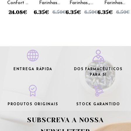
Confort 2
Farinhas_
Farinhas_8
Farinhas
Leite
8 Cereais
Cereais &
Crescimento
24.08
€
6.35
€
6.35
€
6.35
€
6.50
€
6.50
€
6.50
€
Transição
& 4
Mel
(Láctea) -
- 800g
Frutas
(Láctea) -
300g (x2
(Láctea) -
300g (x2
unidades)
300g (x2
unidades)
unidades)
ENTREGA RÁPIDA
DOS FARMACÊUTICOS
PARA SI
PRODUTOS ORIGINAIS
STOCK GARANTIDO
SUBSCREVA A NOSSA