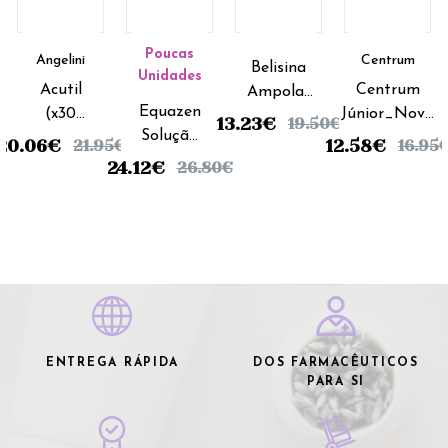
Poucas
Angelini
Centrum
Belisina
Unidades
Acutil
Centrum
Ampolas
Equazen
(x30
Júnior_Novo
Bebiveis -
13.23
€
19.50
€
Solução
cápsulas)
Sabor (x30
5ml (x20
20.06
€
12.58
€
21.95
€
16.95
Oral -
comprimidos
unidades)
24.12
€
26.80
€
200ml
mastigáveis)
ENTREGA RÁPIDA
DOS FARMACÊUTICOS
PARA SI