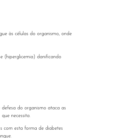
gue às células do organismo, onde
 (hiperglicemia) danificando
de defesa do organismo ataca as
 que necessita.
as com esta forma de diabetes
angue.