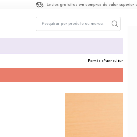
Envios gratuitos em compras de valor superior 
Toggle dropd
Togg
Farmácia
Puericultura
Dermo