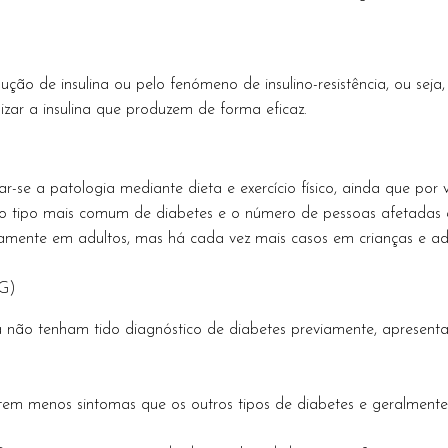
ução de insulina ou pelo fenómeno de insulino-resistência, ou sej
izar a insulina que produzem de forma eficaz.
-se a patologia mediante dieta e exercício físico, ainda que por 
É o tipo mais comum de diabetes e o número de pessoas afetada
amente em adultos, mas há cada vez mais casos em crianças e ado
MG)
não tenham tido diagnóstico de diabetes previamente, apresentam
tem menos sintomas que os outros tipos de diabetes e geralmente