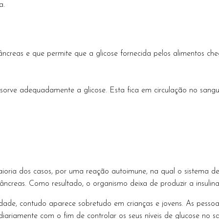
a.
creas e que permite que a glicose fornecida pelos alimentos che
rve adequadamente a glicose. Esta fica em circulação no sangue
aioria dos casos, por uma reação autoimune, na qual o sistema 
pâncreas. Como resultado, o organismo deixa de produzir a insulina
idade, contudo aparece sobretudo em crianças e jovens. As pesso
 diariamente com o fim de controlar os seus níveis de glucose no s