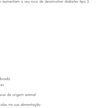
umentam o seu risco de desenvolver diabetes tipo 2.
ibrada:
res
ras de origem animal
ícolas na sua alimentação