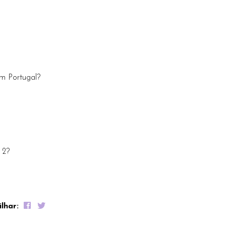
em Portugal?
 2?
ilhar: